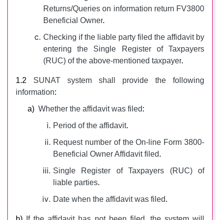
Returns/Queries on information return FV3800
Beneficial Owner
.
Checking if the liable party filed the affidavit by
entering the Single Register of Taxpayers
(RUC) of the above-mentioned taxpayer
.
1.2
SUNAT system shall provide the following
information
:
a)
Whether the affidavit was filed
:
Period of the affidavit
.
Request number of the On-line Form 3800-
Beneficial Owner Affidavit filed
.
Single Register of Taxpayers (RUC) of
liable parties
.
Date when the affidavit was filed
.
b)
If the affidavit has not been filed, the system will