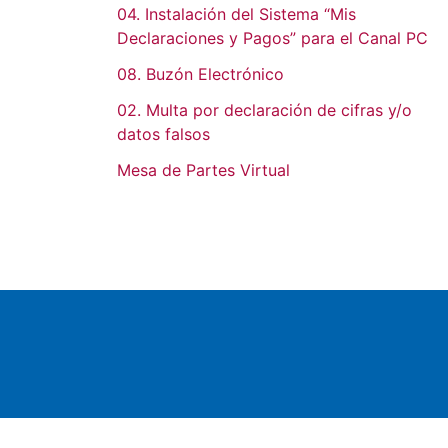
04. Instalación del Sistema “Mis
Declaraciones y Pagos” para el Canal PC
08. Buzón Electrónico
02. Multa por declaración de cifras y/o
datos falsos
Mesa de Partes Virtual