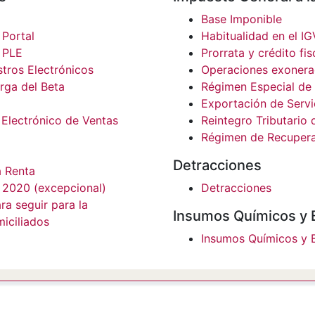
o
Base Imponible
 Portal
Habitualidad en el IG
s PLE
Prorrata y crédito fis
istros Electrónicos
Operaciones exonerad
rga del Beta
Régimen Especial de
Exportación de Servi
 Electrónico de Ventas
Reintegro Tributario 
Régimen de Recupera
Detracciones
a Renta
 2020 (excepcional)
Detracciones
ra seguir para la
Insumos Químicos y 
miciliados
Insumos Químicos y 