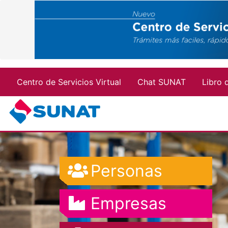
Menu top
Centro de Servicios Virtual
Chat SUNAT
Libro 
Font
Personas
Awesome
Font
Empresas
Icon
Awesome