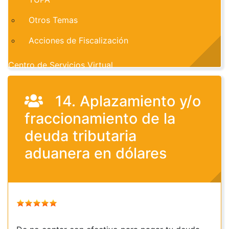
Otros Temas
Acciones de Fiscalización
Centro de Servicios Virtual
14. Aplazamiento y/o
fraccionamiento de la
deuda tributaria
aduanera en dólares