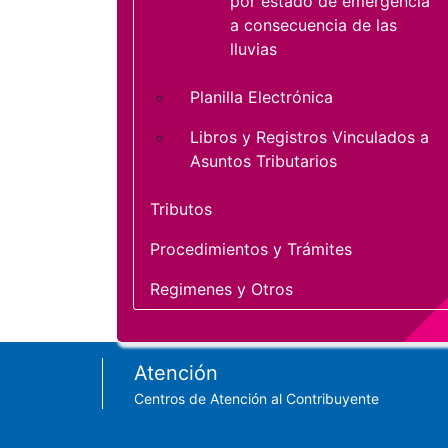
por estado de emergencia
a consecuencia de las
lluvias
Planilla Electrónica
Libros y Registros Vinculados a
Asuntos Tributarios
Tributos
Procedimientos y Trámites
Regimenes y Otros
Footer menu
Atención
Centros de Atención al Contribuyente