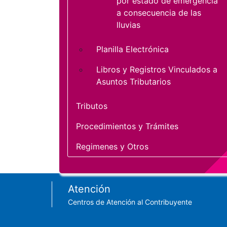
por estado de emergencia
a consecuencia de las
lluvias
Planilla Electrónica
Libros y Registros Vinculados a
Asuntos Tributarios
Tributos
Procedimientos y Trámites
Regimenes y Otros
Footer menu
Atención
Centros de Atención al Contribuyente