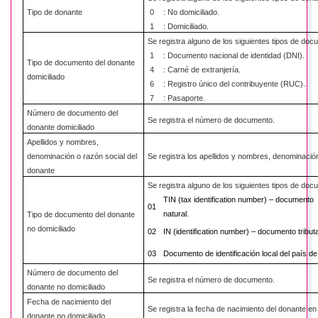
Tipo de donante
0
: No domiciliado.
1
: Domiciliado.
Se registra alguno de los siguientes tipos de doc
1
: Documento nacional de identidad (DNI).
Tipo de documento del donante
4
: Carné de extranjería.
domiciliado
6
: Registro único del contribuyente (RUC).
7
: Pasaporte.
Número de documento del
Se registra el número de documento.
donante domiciliado
Apellidos y nombres,
denominación o razón social del
Se registra los apellidos y nombres, denominación
donante
Se registra alguno de los siguientes tipos de doc
TIN (tax identification number) – documento 
01
natural.
Tipo de documento del donante
no domiciliado
02
IN (identification number) – documento tributa
03
Documento de identificación local del país de
Número de documento del
Se registra el número de documento.
donante no domiciliado
Fecha de nacimiento del
Se registra la fecha de nacimiento del donante e
donante no domiciliado