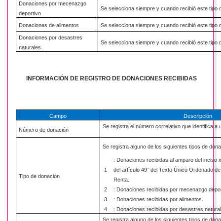
Donaciones por mecenazgo
Se selecciona siempre y cuando recibió este tipo 
deportivo
Donaciones de alimentos
Se selecciona siempre y cuando recibió este tipo 
Donaciones por desastres
Se selecciona siempre y cuando recibió este tipo 
naturales
INFORMACIÓN DE REGISTRO DE DONACIONES RECIBIDAS
Campo
Descripción
Se registra el número correlativo que identifica a 
Número de donación
Se registra alguno de los siguientes tipos de dona
: Donaciones recibidas al amparo del inciso x)
1
del artículo 49° del Texto Único Ordenado de 
Tipo de donación
Renta.
2
: Donaciones recibidas por mecenazgo depor
3
: Donaciones recibidas por alimentos.
4
: Donaciones recibidas por desastres natural
Se registra alguno de los siguientes tipos de dona