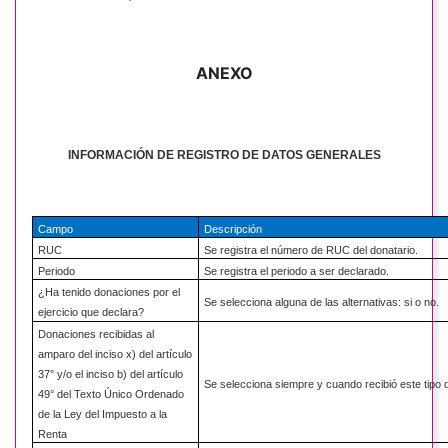
ANEXO
INFORMACIÓN DE REGISTRO DE DATOS GENERALES
Campo
Descripción
RUC
Se registra el número de RUC del donatario.
Periodo
Se registra el periodo a ser declarado.
¿Ha tenido donaciones por el
Se selecciona alguna de las alternativas: si o no.
ejercicio que declara?
Donaciones recibidas al
amparo del inciso x) del artículo
37° y/o el inciso b) del artículo
Se selecciona siempre y cuando recibió este tipo 
49° del Texto Único Ordenado
de la Ley del Impuesto a la
Renta