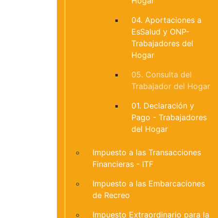
Hogar
04. Aportaciones a
EsSalud y ONP-
Trabajadores del
Hogar
05. Consulta del
Trabajador del Hogar
01. Declaración y
Pago - Trabajadores
del Hogar
Impuesto a las Transacciones
Financieras - ITF
Impuesto a las Embarcaciones
de Recreo
Impuesto Extraordinario para la