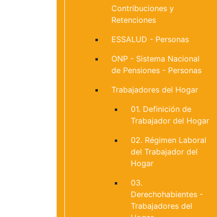
Contribuciones y
Retenciones
ESSALUD - Personas
ONP - Sistema Nacional
de Pensiones - Personas
Trabajadores del Hogar
01. Definición de
Trabajador del Hogar
02. Régimen Laboral
del Trabajador del
Hogar
03.
Derechohabientes -
Trabajadores del