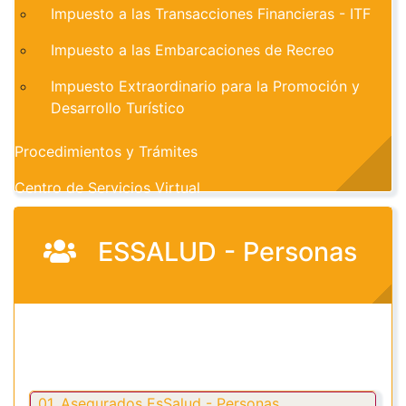
Impuesto a las Transacciones Financieras - ITF
Impuesto a las Embarcaciones de Recreo
Impuesto Extraordinario para la Promoción y
Desarrollo Turístico
Procedimientos y Trámites
Centro de Servicios Virtual
ESSALUD - Personas
01. Asegurados EsSalud - Personas