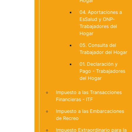
Hogar
04. Aportaciones a
EsSalud y ONP-
Trabajadores del
Hogar
05. Consulta del
Trabajador del Hogar
01. Declaración y
Pago - Trabajadores
del Hogar
Impuesto a las Transacciones
Financieras - ITF
Impuesto a las Embarcaciones
de Recreo
Impuesto Extraordinario para la