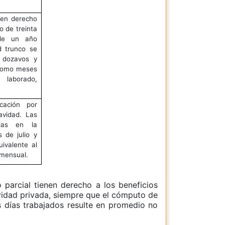
nen derecho
 de treinta
 de un año
rd trunco se
 dozavos y
 como meses
 laborado,
cación por
avidad. Las
adas en la
 de julio y
ivalente al
 mensual.
 parcial tienen derecho a los beneficios
ividad privada, siempre que el cómputo de
os días trabajados resulte en promedio no