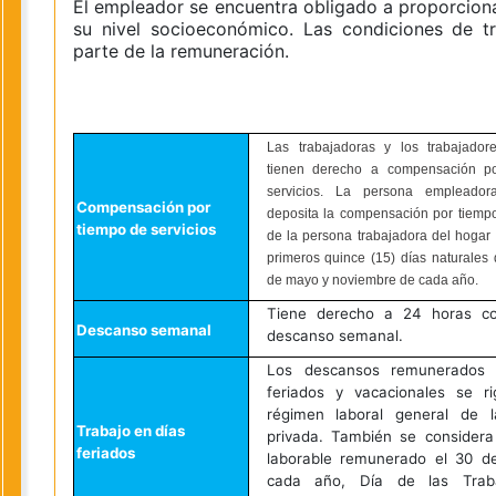
El empleador se encuentra obligado a proporcion
su nivel socioeconómico. Las condiciones de t
parte de la remuneración.
Las trabajadoras y los trabajador
tienen derecho a compensación p
servicios. La persona empleado
Compensación por
deposita la compensación por tiempo
tiempo de servicios
de la persona trabajadora del hogar 
primeros quince (15) días naturales
de mayo y noviembre de cada año.
Tiene derecho a 24 horas co
Descanso semanal
descanso semanal.
Los descansos remunerados 
feriados y vacacionales se r
régimen laboral general de l
Trabajo en días
privada. También se considera
feriados
laborable remunerado el 30 d
cada año, Día de las Trab