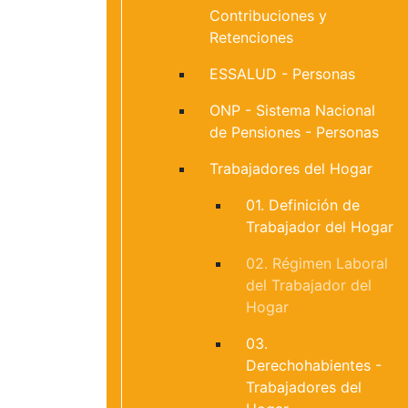
Contribuciones y
Retenciones
ESSALUD - Personas
ONP - Sistema Nacional
de Pensiones - Personas
Trabajadores del Hogar
01. Definición de
Trabajador del Hogar
02. Régimen Laboral
del Trabajador del
Hogar
03.
Derechohabientes -
Trabajadores del