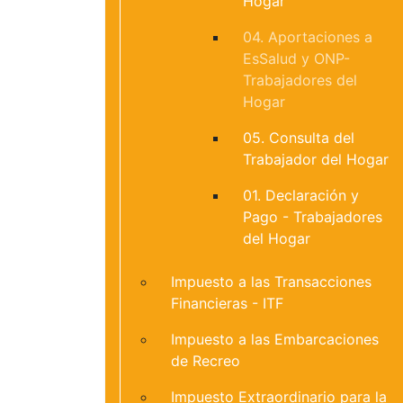
Hogar
04. Aportaciones a
EsSalud y ONP-
Trabajadores del
Hogar
05. Consulta del
Trabajador del Hogar
01. Declaración y
Pago - Trabajadores
del Hogar
Impuesto a las Transacciones
Financieras - ITF
Impuesto a las Embarcaciones
de Recreo
Impuesto Extraordinario para la