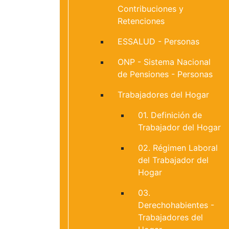
Contribuciones y
Retenciones
ESSALUD - Personas
ONP - Sistema Nacional
de Pensiones - Personas
Trabajadores del Hogar
01. Definición de
Trabajador del Hogar
02. Régimen Laboral
del Trabajador del
Hogar
03.
Derechohabientes -
Trabajadores del