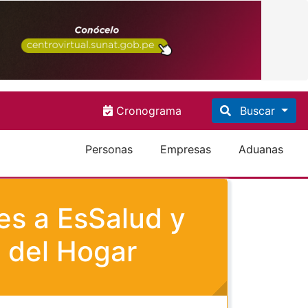
Cronograma
Buscar
Personas
Empresas
Aduanas
es a EsSalud y
 del Hogar