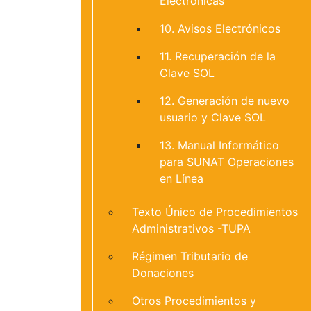
Electrónicas
10. Avisos Electrónicos
11. Recuperación de la
Clave SOL
12. Generación de nuevo
usuario y Clave SOL
13. Manual Informático
para SUNAT Operaciones
en Línea
Texto Único de Procedimientos
Administrativos -TUPA
Régimen Tributario de
Donaciones
Otros Procedimientos y