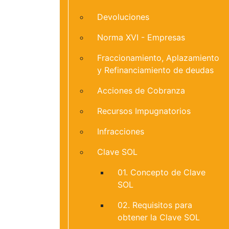
Devoluciones
Norma XVI - Empresas
Fraccionamiento, Aplazamiento
y Refinanciamiento de deudas
Acciones de Cobranza
Recursos Impugnatorios
Infracciones
Clave SOL
01. Concepto de Clave
SOL
02. Requisitos para
obtener la Clave SOL