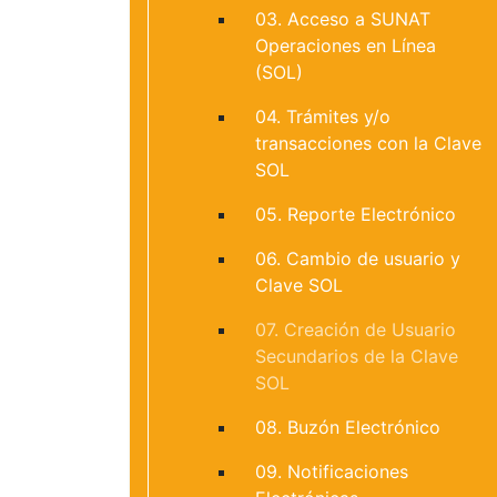
03. Acceso a SUNAT
Operaciones en Línea
(SOL)
04. Trámites y/o
transacciones con la Clave
SOL
05. Reporte Electrónico
06. Cambio de usuario y
Clave SOL
07. Creación de Usuario
Secundarios de la Clave
SOL
08. Buzón Electrónico
09. Notificaciones