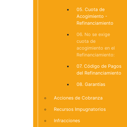
05. Cuota de
Acogimiento -
Refinanciamiento
06. No se exige
cuota de
acogimiento en el
Refinanciamiento:
07. Código de Pagos
del Refinanciamiento
08. Garantías
Acciones de Cobranza
Recursos Impugnatorios
Infracciones