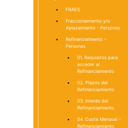
FRAES
Fraccionamiento y/o
Aplazamiento - Personas
Refinanciamiento -
Personas
01. Requisitos para
acceder al
Refinanciamiento
02. Plazos del
Refinanciamiento
03. Interés del
Refinanciamiento
04. Cuota Mensual -
Refinanciamiento