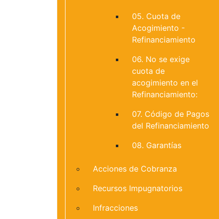
05. Cuota de
Acogimiento -
Refinanciamiento
06. No se exige
cuota de
acogimiento en el
Refinanciamiento:
07. Código de Pagos
del Refinanciamiento
08. Garantías
Acciones de Cobranza
Recursos Impugnatorios
Infracciones