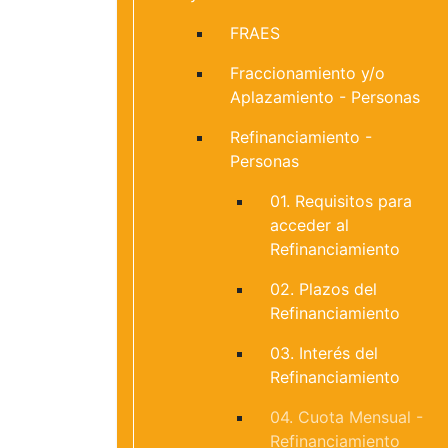
FRAES
Fraccionamiento y/o
Aplazamiento - Personas
Refinanciamiento -
Personas
01. Requisitos para
acceder al
Refinanciamiento
02. Plazos del
Refinanciamiento
03. Interés del
Refinanciamiento
04. Cuota Mensual -
Refinanciamiento