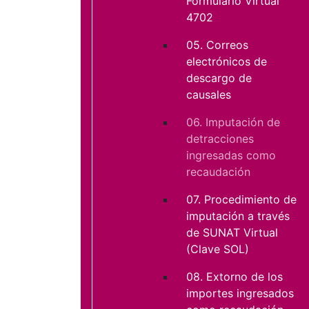
Formulario Virtual
4702
05. Correos
electrónicos de
descargo de
causales
06. Imputación de
detracciones
ingresadas como
recaudación
07. Procedimiento de
imputación a través
de SUNAT Virtual
(Clave SOL)
08. Extorno de los
importes ingresados