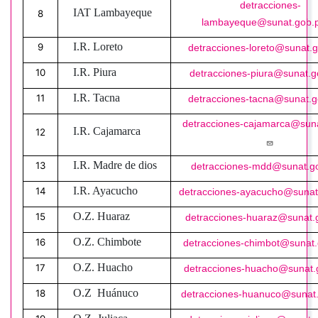
detracciones-
IAT Lambayeque
8
lambayeque@sunat.gob.
I.R. Loreto
9
detracciones-loreto@sunat.
I.R. Piura
10
detracciones-piura@sunat.g
I.R. Tacna
11
detracciones-tacna@sunat.g
detracciones-cajamarca@sun
I.R. Cajamarca
12
I.R. Madre de dios
13
detracciones-mdd@sunat.g
I.R. Ayacucho
14
detracciones-ayacucho@sunat
O.Z. Huaraz
15
detracciones-huaraz@sunat.
O.Z. Chimbote
16
detracciones-chimbot@sunat
O
Z. Huacho
17
.
detracciones-huacho@sunat.
O.Z Huánuco
18
detracciones-huanuco@sunat