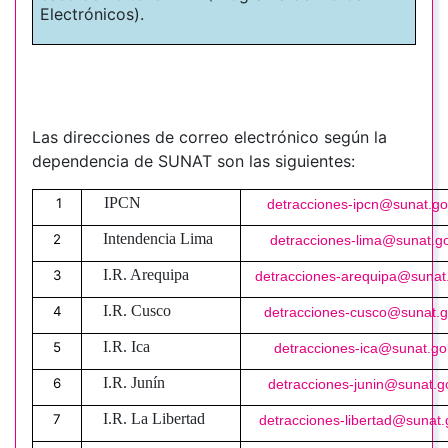
Electrónicos).
Las direcciones de correo electrónico según la
dependencia de SUNAT son las siguientes:
IPCN
1
detracciones-ipcn@sunat.g
Intendencia Lima
2
detracciones-lima@sunat.g
I.R. Arequipa
3
detracciones-arequipa@sunat
I.R. Cusco
4
detracciones-cusco@sunat.
I
R. Ica
5
.
detracciones-ica@sunat.go
I.R. Junín
6
detracciones-junin@sunat.g
I.R. La Libertad
7
detracciones-libertad@sunat