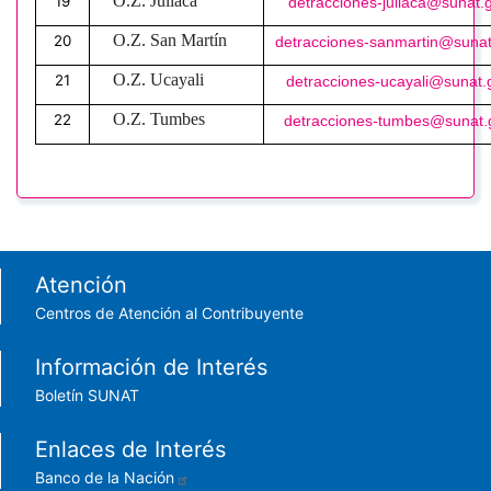
O.Z. Juliaca
19
detracciones-juliaca@sunat.
O.Z. San Martín
20
detracciones-sanmartin@sunat
O.Z. Ucayali
21
detracciones-ucayali@sunat.
O.Z. Tumbes
22
detracciones-tumbes@sunat.
Footer menu
Atención
Centros de Atención al Contribuyente
Información de Interés
Boletín SUNAT
Enlaces de Interés
Banco de la Nación