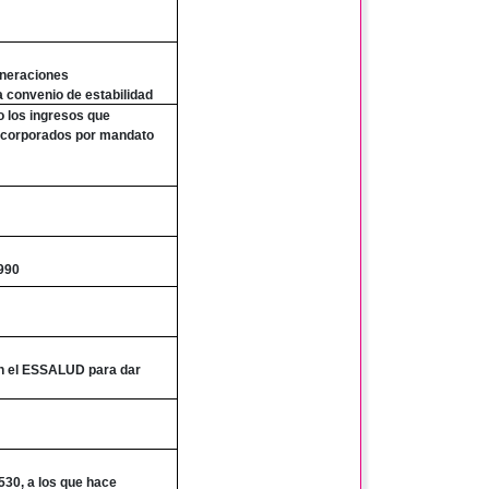
uneraciones
a convenio de estabilidad
o los ingresos que
incorporados por mandato
s
9990
n el ESSALUD para dar
530, a los que hace