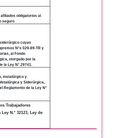
filiados obligatorios al
o seguro
 siderúrgico cuyas
supremos N°s 029-89-TR y
rias, al Fondo
ica, otorgado por la
e la Ley N° 29741.
o, metalúrgico y
etalúrgica y Siderúrgica,
el Reglamento de la Ley N°
los Trabajadores
a Ley N.° 32123, Ley de