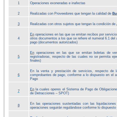
1
Operaciones exoneradas e inafectas
2
Realizadas con Proveedores que tengan la calidad de
Bu
3
Realizadas con otros sujetos que tengan la condición de
En
operaciones en las que se emitan recibos por servicio
4
otros documentos a los que se refiere el numeral 6.1 de
pago (documentos autorizados)
En
operaciones en las que se emitan boletas de vent
5
registradoras, respecto de las cuales no se permita eje
finales)
En la venta y prestación de servicios, respecto de l
6
comprobantes de pago, conforme a lo dispuesto en el a
Pago
En
la cuales operes el Sistema de Pago de Obligaciones
7
de Detracciones – SPOT)
En las operaciones sustentadas con las liquidaciones
8
operaciones seguirán regulándose conforme lo dispuest