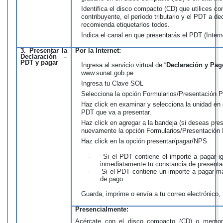
Identifica el disco compacto (CD) que utilices
co
contribuyente, el período tributario y el PDT a d
recomienda etiquetarlos todos.
Indica el canal en que presentarás el PDT (Intern
3. Presentar la
Por la Internet:
Declaración –
PDT y pagar
Ingresa al servicio virtual de “
Declaración y Pag
www.sunat.gob.pe
Ingresa tu Clave SOL
Selecciona la opción Formularios/Presentación 
Haz click en examinar y selecciona la unidad en 
PDT que va a presentar.
Haz click en agregar a la bandeja (si deseas pre
nuevamente la opción Formularios/Presentación
Haz click en la opción presentar/pagar/NPS
-
Si el PDT contiene el importe a pagar igu
inmediatamente tu constancia de presenta
-
Si el PDT contiene un importe a pagar may
de pago.
Guarda, imprime o envía a tu correo electrónico,
Presencialmente:
Acércate con el disco compacto (CD) o memor