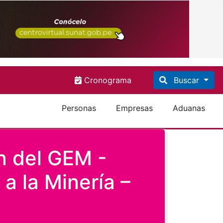
Cronograma
Buscar
Personas
Empresas
Aduanas
n del GEM -
a la Minería –