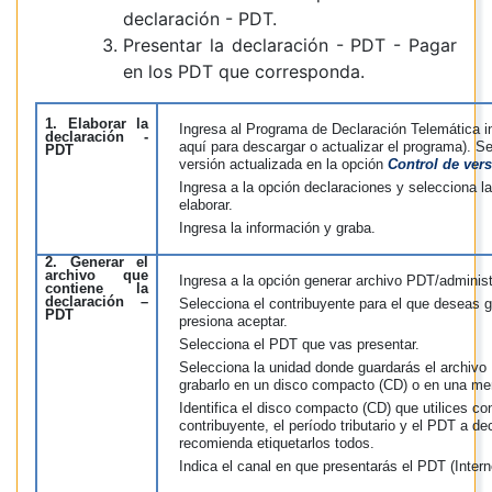
declaración - PDT.
Presentar la declaración - PDT - Pagar
en los PDT que corresponda.
1. Elaborar la
Ingresa al Programa de Declaración Telemática i
declaración -
aquí para descargar o actualizar el programa). Se
PDT
versión actualizada en la opción
Control de ver
Ingresa a la opción declaraciones y selecciona l
elaborar.
Ingresa la información y graba.
2. Generar el
archivo que
Ingresa a la opción generar archivo PDT/adminis
contiene la
declaración –
Selecciona el contribuyente para el que deseas 
PDT
presiona aceptar.
Selecciona el PDT que vas presentar.
Selecciona la unidad donde guardarás el archivo
grabarlo en un disco compacto (CD) o en una m
Identifica el disco compacto (CD) que utilices
co
contribuyente, el período tributario y el PDT a d
recomienda etiquetarlos todos.
Indica el canal en que presentarás el PDT (Intern