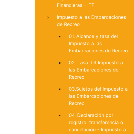
Financieras - ITF
Impuesto a las Embarcaciones
de Recreo
01. Alcance y tasa del
Impuesto a las
Embarcaciones de Recreo
02. Tasa del Impuesto a
las Embarcaciones de
Recreo
03.Sujetos del Impuesto a
las Embarcaciones de
Recreo
04. Declaración por
registro, transferencia o
cancelación - Impuesto a