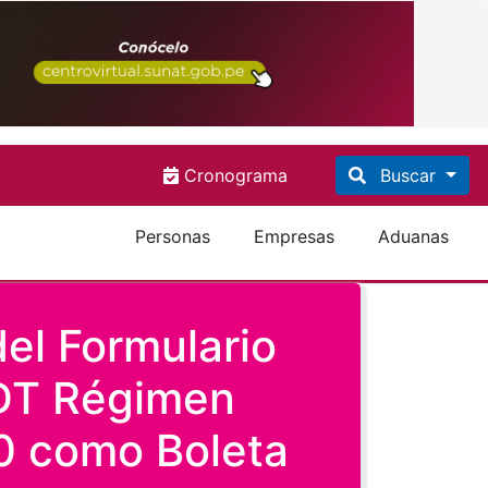
Cronograma
Buscar
Personas
Empresas
Aduanas
del Formulario
PDT Régimen
.0 como Boleta