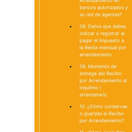
Arrendamiento en
bancos autorizados y
su red de agentes?
08. Datos que debes
indicar o registrar al
pagar el Impuesto a
la Renta mensual por
arrendamiento
09. Momento de
entrega del Recibo
por Arrendamiento al
inquilino /
arrendatario
10. ¿Cómo conservas
o guardas el Recibo
por Arrendamiento?