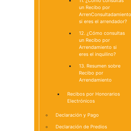
11. ¿Cómo consultas
un Recibo por
ArrenConsultadamient
si eres el arrendador?
12. ¿Cómo consultas
un Recibo por
Arrendamiento si
eres el inquilino?
13. Resumen sobre
Recibo por
Arrendamiento
Recibos por Honorarios
Electrónicos
Declaración y Pago
Declaración de Predios