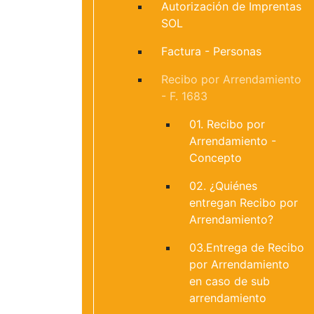
Autorización de Imprentas
SOL
Factura - Personas
Recibo por Arrendamiento
- F. 1683
01. Recibo por
Arrendamiento -
Concepto
02. ¿Quiénes
entregan Recibo por
Arrendamiento?
03.Entrega de Recibo
por Arrendamiento
en caso de sub
arrendamiento