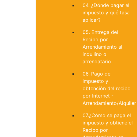
04. ¿Dónde pagar el
impuesto y qué tasa
aplicar?
05. Entrega del
Recibo por
Arrendamiento al
inquilino o
arrendatario
06. Pago del
impuesto y
obtención del recibo
por Internet -
Arrendamiento/Alquiler
07.¿Cómo se paga el
impuesto y obtiene el
Recibo por