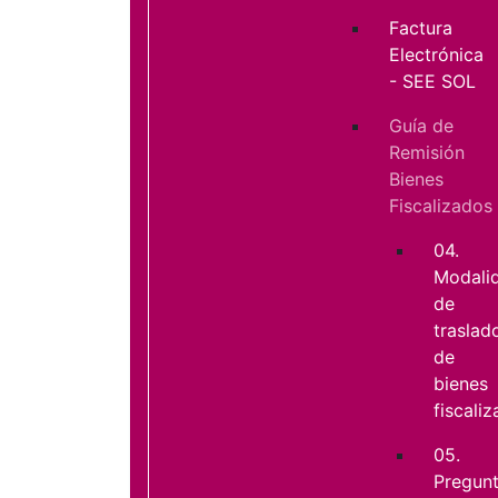
Factura
Electrónica
- SEE SOL
Guía de
Remisión
Bienes
Fiscalizados
04.
Modali
de
traslad
de
bienes
fiscali
05.
Pregun