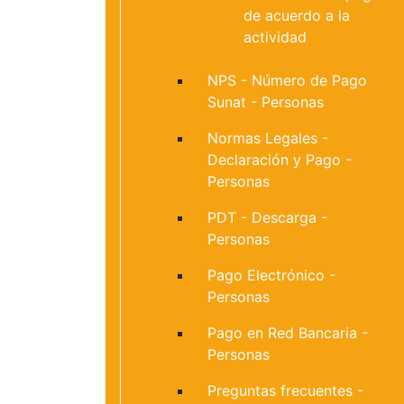
de acuerdo a la
actividad
NPS - Número de Pago
Sunat - Personas
Normas Legales -
Declaración y Pago -
Personas
PDT - Descarga -
Personas
Pago Electrónico -
Personas
Pago en Red Bancaria -
Personas
Preguntas frecuentes -