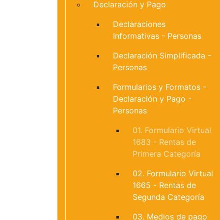
Declaración y Pago
Declaraciones
Informativas - Personas
Declaración Simplificada -
Personas
Formularios y Formatos -
Declaración y Pago -
Personas
01. Formulario Virtual
1683 - Rentas de
Primera Categoría
02. Formulario Virtual
1665 - Rentas de
Segunda Categoría
03. Medios de pago