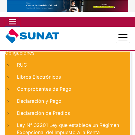
Pasar
al
contenido
principal
Obligaciones
Main navigation
RUC
Libros Electrónicos
Comprobantes de Pago
Declaración y Pago
Declaración de Predios
Ley N° 32201 Ley que establece un Régimen
Excepcional del Impuesto a la Renta