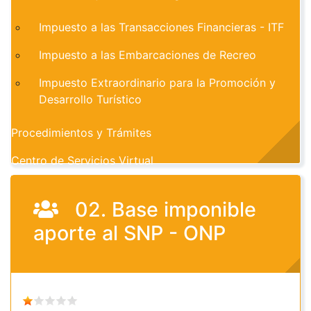
Impuesto a las Transacciones Financieras - ITF
Impuesto a las Embarcaciones de Recreo
Impuesto Extraordinario para la Promoción y
Desarrollo Turístico
Procedimientos y Trámites
Centro de Servicios Virtual
02. Base imponible
aporte al SNP - ONP