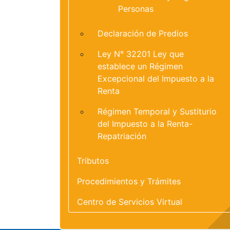
Personas
Declaración de Predios
Ley N° 32201 Ley que
establece un Régimen
Excepcional del Impuesto a la
Renta
Régimen Temporal y Sustiturio
del Impuesto a la Renta-
Repatriación
Tributos
Procedimientos y Trámites
Centro de Servicios Virtual