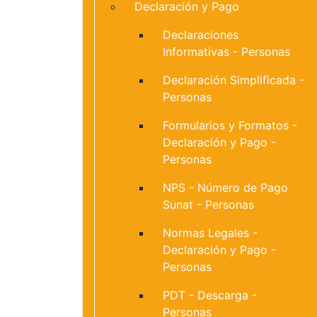
Declaración y Pago
Declaraciones
Informativas - Personas
Declaración Simplificada -
Personas
Formularios y Formatos -
Declaración y Pago -
Personas
NPS - Número de Pago
Sunat - Personas
Normas Legales -
Declaración y Pago -
Personas
PDT - Descarga -
Personas