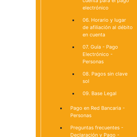
cuenta para el pago
electrónico
06. Horario y lugar
de afiliación al débito
en cuenta
07. Guía - Pago
Electrónico -
Personas
08. Pagos sin clave
sol
09. Base Legal
Pago en Red Bancaria -
Personas
Preguntas frecuentes -
Declaración y Pago -