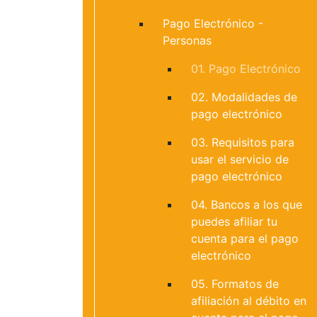
Pago Electrónico -
Personas
01. Pago Electrónico
02. Modalidades de
pago electrónico
03. Requisitos para
usar el servicio de
pago electrónico
04. Bancos a los que
puedes afiliar tu
cuenta para el pago
electrónico
05. Formatos de
afiliación al débito en