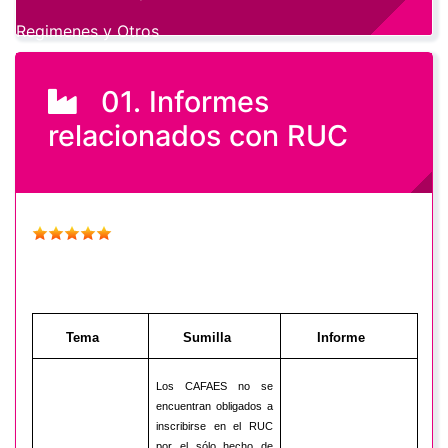
Regimenes y Otros
01. Informes
relacionados con RUC
Tema
Sumilla
Informe
Los CAFAES no se
encuentran obligados a
inscribirse en el RUC
por el sólo hecho de