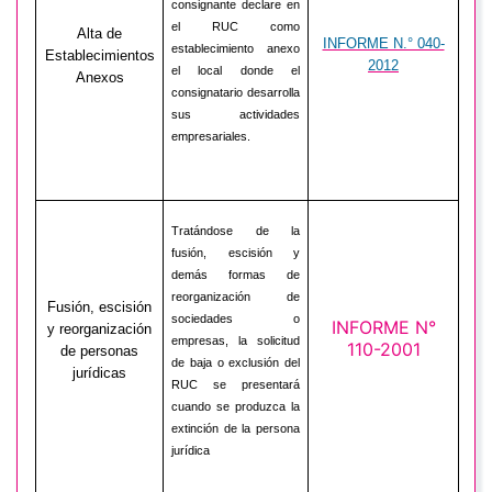
consignante declare en
el RUC como
Alta de
INFORME N.° 040-
establecimiento anexo
Establecimientos
2012
el local donde el
Anexos
consignatario desarrolla
sus actividades
empresariales.
Tratándose de la
fusión, escisión y
demás formas de
reorganización de
Fusión, escisión
sociedades o
INFORME N°
y reorganización
empresas, la solicitud
110-2001
de personas
de baja o exclusión del
jurídicas
RUC se presentará
cuando se produzca la
extinción de la persona
jurídica