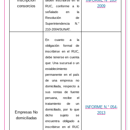
Inscripción
INFORME N° 165-
deben inscribirse en el
consorcios
2009
RUC, conforme a lo
señalado en la
Resolución de
Superintendencia N.°
210-2004/SUNAT.
En cuanto a la
obligación formal de
inscribirse en el RUC,
debe tenerse en cuenta
que: Una sucursal o un
establecimiento
permanente en el país
de una empresa no
domiciliada, respecto a
sus rentas de fuente
peruana, recibe el
tratamiento de un
INFORME N.° 054-
domiciliado, por lo que
Empresas No
2013
dicho sujeto se
domiciliadas
encuentra obligado a
inscribirse en el RUC