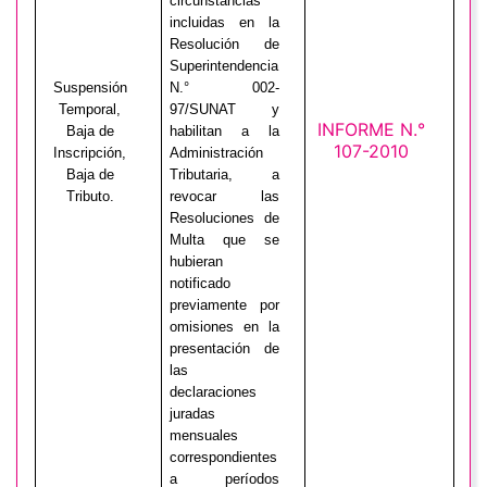
circunstancias
incluidas en la
Resolución de
Superintendencia
Suspensión
N.° 002-
Temporal,
97/SUNAT y
INFORME N.°
Baja de
habilitan a la
107-2010
Inscripción,
Administración
Baja de
Tributaria, a
Tributo.
revocar las
Resoluciones de
Multa que se
hubieran
notificado
previamente por
omisiones en la
presentación de
las
declaraciones
juradas
mensuales
correspondientes
a períodos