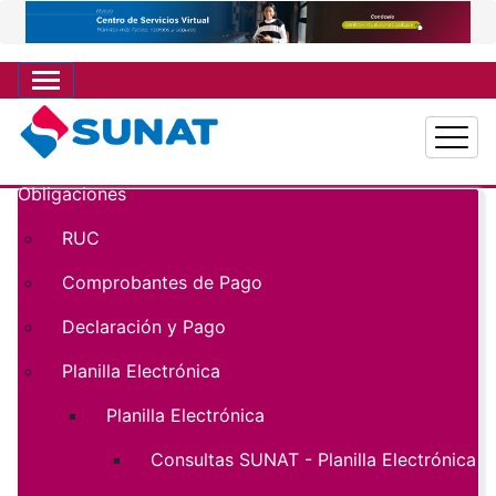
Pasar
al
contenido
principal
Obligaciones
Main navigation
RUC
Comprobantes de Pago
Declaración y Pago
Planilla Electrónica
Planilla Electrónica
Consultas SUNAT - Planilla Electrónica