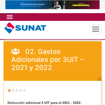
Pasar
al
contenido
principal
02. Gastos
Adicionales por 3UIT –
2021 y 2022
Deducción
adicional 3 UIT para el 2021 - 2022: